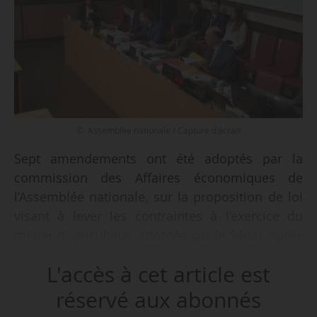
© Assemblée nationale / Capture d'écran
Sept amendements ont été adoptés par la
commission des Affaires économiques de
l’Assemblée nationale, sur la proposition de loi
visant à lever les contraintes à l’exercice du
métier d’agriculteur, adoptée par le Sénat, après
engagement de la procédure accélérée, le
L'accès à cet article est
13/05/2025. La commission examine la PPL
depuis le 13/05/2025 et jusqu’au 20/05/2025,
réservé aux abonnés
selon son agenda prévisionnel.