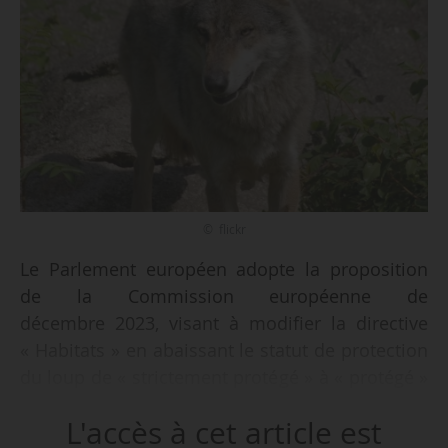
© flickr
Le Parlement européen adopte la proposition
de la Commission européenne de
décembre 2023, visant à modifier la directive
« Habitats » en abaissant le statut de protection
du loup de « strictement protégé » à « protégé »
dans le cadre de la Convention de Berne, par
L'accès à cet article est
371 voix pour, 162 voix contre et 37 abstentions,