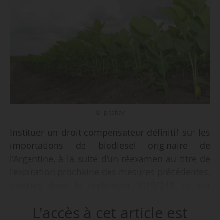
© pixabay
Instituer un droit compensateur définitif sur les
importations de biodiesel originaire de
l’Argentine, à la suite d’un réexamen au titre de
l’expiration prochaine des mesures précédentes,
établies dans le règlement 2019/244, tel est
l’objet du règlement d’exécution (UE) 2025/835,
L'accès à cet article est
publié par la Commission européenne le