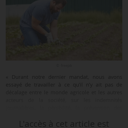
© freepik
« Durant notre dernier mandat, nous avons
essayé de travailler à ce qu’il n’y ait pas de
décalage entre le monde agricole et les autres
acteurs de la société, sur les indemnités
journalières, la pénibilité, la prévention des
maladies, etc. Nous avons réalisé un travail
L'accès à cet article est
conséquent sur le mal-être en agriculture, pour