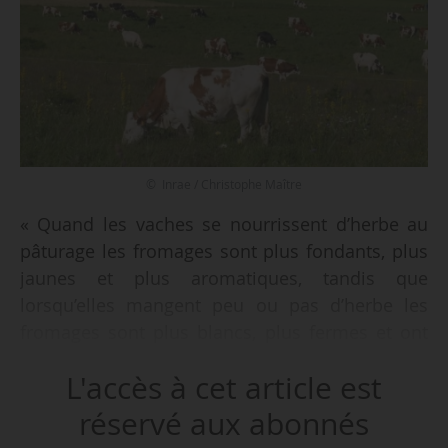
© Inrae / Christophe Maître
« Quand les vaches se nourrissent d’herbe au
pâturage les fromages sont plus fondants, plus
jaunes et plus aromatiques, tandis que
lorsqu’elles mangent peu ou pas d’herbe les
fromages sont plus blancs, plus fermes et ont
des goûts moins prononcés. Plus elles mangent
L'accès à cet article est
d’herbe, plus les laits et les fromages sont
riches en acides gras oméga 3. Dans les
réservé aux abonnés
systèmes à base de maïs dont la culture tend à