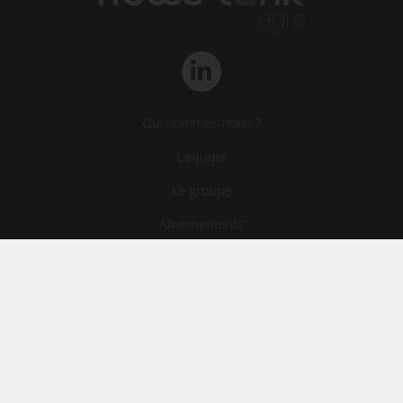
Qui sommes-nous ?
L‘équipe
Le groupe
Abonnements
Contact
Archives
CGA
Mentions légales
Confidentialité