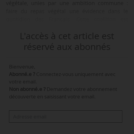
végétale, unies par une ambition commune :
faire du repas végétal une évidence dans le
quotidien des Français. Cette coalition est
ouverte et vise à s’élargir à l’ensemble de
L'accès à cet article est
l’écosystème - entreprises de l’agroalimentaire,
distributeurs, acteurs de la restauration
réservé aux abonnés
collective, associations, centres de recherche, et
même éleveurs engagés dans une transition
Bienvenue,
alimentaire responsable », déclare Nicolas
Abonné.e ?
Connectez-vous uniquement avec
Dhers, président de l’association InterVeg, à
votre email.
News Tank, le 30/04/2025.
Non abonné.e ?
Demandez votre abonnement
découverte en saisissant votre email.
Cinq entreprises de l’agroalimentaire (Hari & Co,
Accro, HappyVore, La Vie et Swap Food) ont créé
l’association InterVeg pour promouvoir
l’alimentation végétale. Cette association entend
notamment mobiliser les pouvoirs publics et le