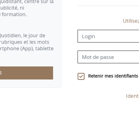
idistant, centré sur la
ublicité, ni
i formation.
Utilise
uotidien, le jour de
rubriques et les mots
artphone (App), tablette
R
Retenir mes identifiants
Ident