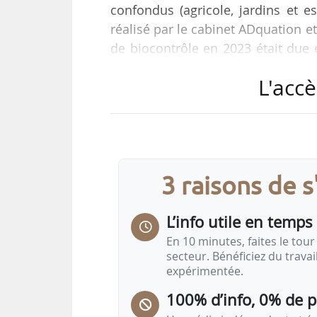
confondus (agricole, jardins et e
réalisé par le cabinet ADquation et
de biocontrôle en 2023 était due 
indique Alliance Biocontrôle.
L'accè
Au cours des six dernières année
moyenne de 9 % par an, passant de
En 2024, les solutions de biocon
3 raisons de 
plantes, contre 9 % en 2023.
La part de marché des…
L’info utile en temps 
En 10 minutes, faites le tour 
secteur. Bénéficiez du trava
expérimentée.
100% d’info, 0% de 