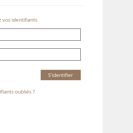
z vos identifiants
S'identifier
ifiants oubliés ?