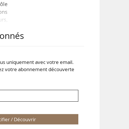
rôle
ions
urs,
abonnés
 en
on.
s uniquement avec votre email.
des
 votre abonnement découverte
tifier / Découvrir