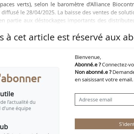
spaces verts), selon le baromètre d’Alliance Biocont
 diffusé le 28/04/2025. La baisse des ventes de solut
en partie aux déstockages importants des distribute
s à cet article est réservé aux 
s, l’activité du biocontrôle en France a progressé
 200 M€ en 2018 à 308 M€ en 2024, selon l’associati
Bienvenue,
Abonné.e ?
Connectez-vou
trôle représentent 12 % du marché de la protection 
Non abonné.e ?
Demandez
s'abonner
en saisissant votre email.
utile
de l’actualité du
il d’une équipe
S'iden
pub