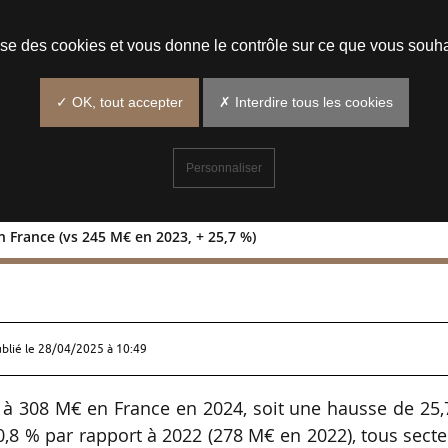
Prendre un rendez-vous
lise des cookies et vous donne le contrôle sur ce que vous souha
✓ OK, tout accepter
✗ Interdire tous les cookies
Personnaliser
n France (vs 245 M€ en 2023, + 25,7 %)
 2024 en France (vs 245 M€ en 2023, +
ublié le
28/04/2025 à 10:49
t à 308 M€ en France en 2024, soit une hausse de 25
0,8 % par rapport à 2022 (278 M€ en 2022), tous sect