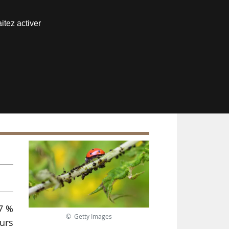
Nous joindre
itez activer
Espace abonné
,7 %
© Getty Images
eurs