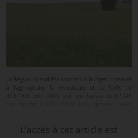
La Région Grand Est adopte un budget consacré
à l’agriculture, la viticulture et la forêt de
49,84 M€ pour 2025, soit une baisse de 8,2 M€
par rapport à 2024 (58,04 M€), apprend News
Tank le 29/04/2025. Les crédits de
fonctionnement atteignent 8,828 M€, soit une
L'accès à cet article est
baisse de 0,725 M€ par rapport au budget 2024
(9,553 M€). Les crédits d’investissements