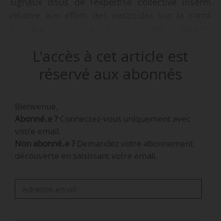
signaux issus de l’expertise collective Inserm
relative aux effets des pesticides sur la santé
humaine », réalisé par des experts
indépendants mandatés par l’Anses, a été publié
L'accès à cet article est
le 24/04/2025.
réservé aux abonnés
L’Agence identifie plusieurs signaux sanitaires,
dont un signal fort concernant la famille des
Bienvenue,
pyréthrinoïdes, utilisée dans des produits
Abonné.e ?
Connectez-vous uniquement avec
phytopharmaceutiques, mais également dans
votre email.
des biocides et des médicaments vétérinaires.
Non abonné.e ?
Demandez votre abonnement
découverte en saisissant votre email.