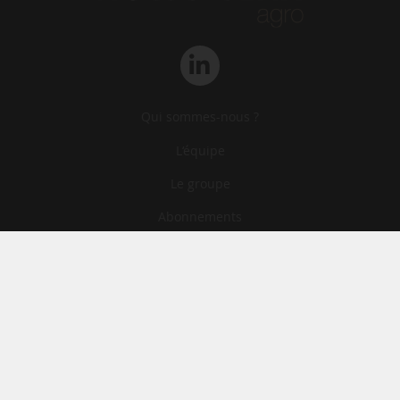
Qui sommes-nous ?
L‘équipe
Le groupe
Abonnements
Contact
Archives
CGA
Mentions légales
Confidentialité