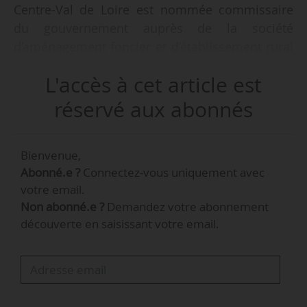
Centre-Val de Loire est nommée commissaire
du gouvernement auprès de la société
d’aménagement foncier et d’établissement rural
du Centre par une décision de la ministre de
L'accès à cet article est
l’Agriculture et de la Souveraineté alimentaire en
date du 18/04/2025 et parue au Bulletin officiel
réservé aux abonnés
du 24/04/2025.
Bienvenue,
Virginie Jorissen occupe ses fonctions de
Abonné.e ?
Connectez-vous uniquement avec
directrice régionale de la Draaf Centre-Val de
votre email.
Loire depuis août 2022. Elle était auparavant
Non abonné.e ?
Demandez votre abonnement
déléguée agricole à la représentation
découverte en saisissant votre email.
permanente de la France auprès de l’UE depuis
février 2016.
Valérie Vigier, directrice régionale adjointe de
l’alimentation, de l’agriculture et de la forêt de