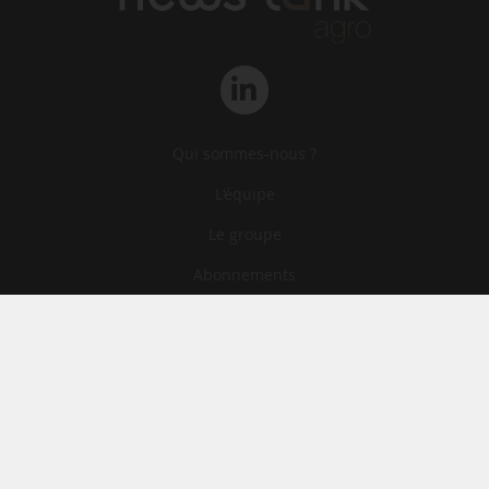
Qui sommes-nous ?
L‘équipe
Le groupe
Abonnements
Contact
Archives
CGA
Mentions légales
Confidentialité