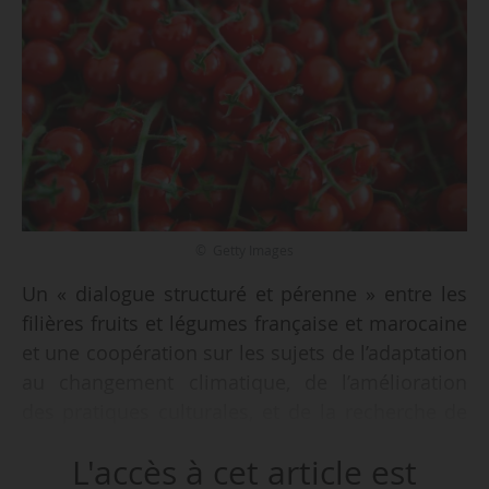
© Getty Images
Un « dialogue structuré et pérenne » entre les
filières fruits et légumes française et marocaine
et une coopération sur les sujets de l’adaptation
au changement climatique, de l’amélioration
des pratiques culturales, et de la recherche de
complémentarités durables : telle est l’ambition
L'accès à cet article est
d’une déclaration commune signée par Cyril