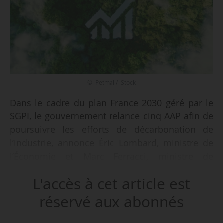
© Petmal / iStock
Dans le cadre du plan France 2030 géré par le
SGPI, le gouvernement relance cinq AAP afin de
poursuivre les efforts de décarbonation de
l’industrie, annonce Éric Lombard, ministre de
l’Économie et Marc Ferracci, ministre de
l’Industrie et de l’Énergie, le 18/04/2025.
L'accès à cet article est
Les cinq appels à projets sont les suivants :
réservé aux abonnés
- BCIAT (Biomasse Chaleur pour l’Industrie,