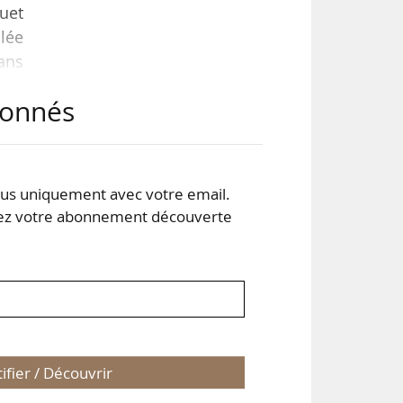
uet
lée
dans
aux
abonnés
 se
ous
s uniquement avec votre email.
 votre abonnement découverte
tifier / Découvrir