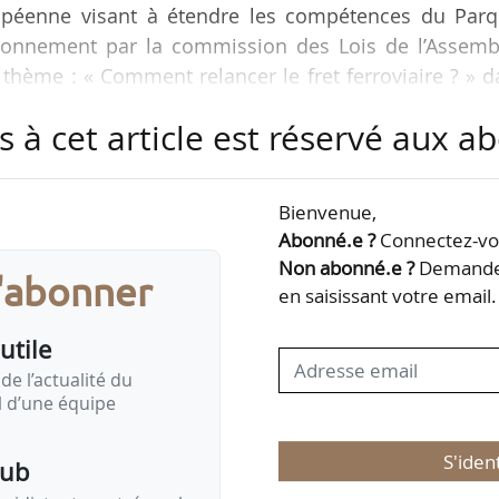
ropéenne visant à étendre les compétences du Parq
vironnement par la commission des Lois de l’Assemb
 thème : « Comment relancer le fret ferroviaire ? » 
les principaux rendez-vous parlementaires relatifs 
s à cet article est réservé aux 
ire prévus pour la semaine du 28/04/2025.
 et examens de texte, repérés par News Tank, qui
Bienvenue,
 du 28/04/2025, date des prochains rendez-v
Abonné.e ?
Connectez-vou
rs agricole…
Non abonné.e ?
Demandez
s'abonner
en saisissant votre email.
utile
de l’actualité du
il d’une équipe
S'iden
pub