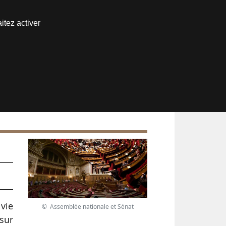
Nous joindre
itez activer
Espace abonné
 vie
© Assemblée nationale et Sénat
sur