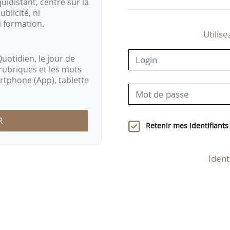
idistant, centré sur la
ublicité, ni
i formation.
Utilise
uotidien, le jour de
rubriques et les mots
artphone (App), tablette
R
Retenir mes identifiants
Ident