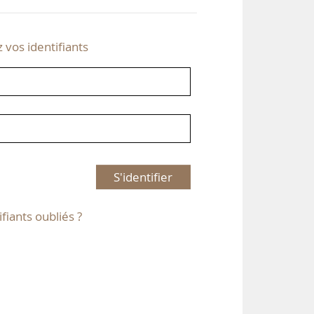
z vos identifiants
S'identifier
ifiants oubliés ?