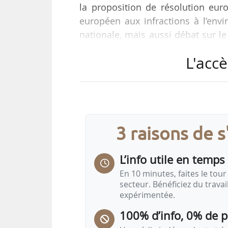
la proposition de résolution eu
européen aux infractions à l’en
nationale, mais aussi débat sur le
l’hémicycle du Sénat, tels sont 
L'accè
secteurs agricole et agroalimenta
Retrouvez les auditions, votes
tiendront lors de la semaine
parlementaires relatifs aux secteu
3 raisons de 
L’info utile en temps 
En 10 minutes, faites le tour 
secteur. Bénéficiez du trava
expérimentée.
100% d’info, 0% de 