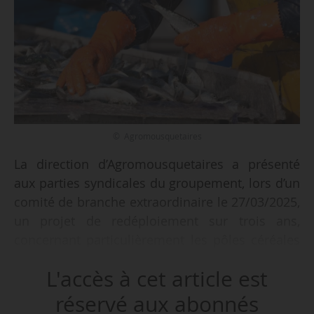
© Agromousquetaires
La direction d’Agromousquetaires a présenté
aux parties syndicales du groupement, lors d’un
comité de branche extraordinaire le 27/03/2025,
un projet de redéploiement sur trois ans,
concernant particulièrement les pôles céréales
et mer, qui « soulève un grand nombre
L'accès à cet article est
d’interrogations », annonce la branche CFDT Agri
Agro, le 17/04/2025.
réservé aux abonnés