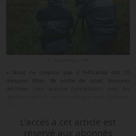
© Philippe Massit / OFB
« Nous ne croyons pas à l’efficacité des 10
mesures dites 'de sortie de crise’, mesures
décidées sans aucune concertation avec les
représentants de personnels que nous sommes,
dans lesquelles les efforts sont consentis
uniquement par l’OFB, et dont certaines sont
L'accès à cet article est
spécialement inappropriées et dangereuses »,
déclarent les représentants de l’intersyndicale
réservé aux abonnés