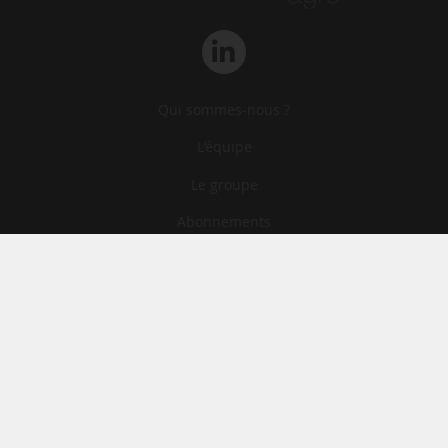
Qui sommes-nous ?
L‘équipe
Le groupe
Abonnements
Contact
Archives
CGA
Mentions légales
Confidentialité
Cookies