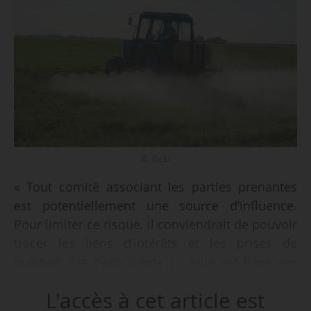
© flickr
« Tout comité associant les parties prenantes
est potentiellement une source d’influence.
Pour limiter ce risque, il conviendrait de pouvoir
tracer les liens d’intérêts et les prises de
position des participants » : telle est l’une des
conclusions d’un avis rendu par le conseil de
L'accès à cet article est
déontologie et de prévention des conflits