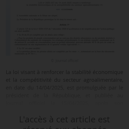
© Journal officiel
La loi visant à renforcer la stabilité économique
et la compétitivité du secteur agroalimentaire,
en date du 14/04/2025, est promulguée par le
président de la République, et publiée au
Journal officiel le 15/04/2025, après son
adoption par l’Assemblée nationale et le Sénat.
L'accès à cet article est
Cette loi est composée de trois articles :