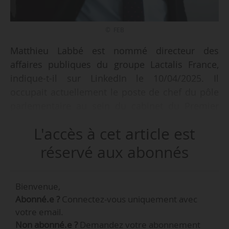
© FEB
Matthieu Labbé est nommé directeur des
affaires publiques du groupe Lactalis France,
indique-t-il sur LinkedIn le 10/04/2025. Il
occupait actuellement le poste de chef du pôle
parlementaire au sein du cabinet du Premier
ministre, sous Michel Barnier, puis sous
L'accès à cet article est
François Bayrou.
réservé aux abonnés
Matthieu Labbé a réalisé une partie de sa
carrière dans l’administration centrale : attaché
Bienvenue,
parlementaire entre 2007 et 2008, il rejoint le
Abonné.e ?
Connectez-vous uniquement avec
secteur privé, d’abord en tant que secrétaire
votre email.
général du Syndicat des professionnels des
Non abonné.e ?
Demandez votre abonnement