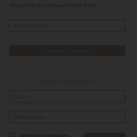
centres de contacts, puis comme délégué
découverte en saisissant votre email.
général des Fédérations des entreprises de
boulangerie et pâtisserie. En 2020, il est nommé
conseiller du ministre délégué au Commerce
extérieur et à l’Attractivité, chargé des territoires,
de la société civile et des élus locaux, puis en
devient le…
S'identifier / Découvrir
Utilisez vos identifiants
Retenir mes identifiants