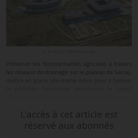
© @ AltiClic / EPA Paris-Saclay
Préserver les fonctionnalités agricoles à travers
les réseaux de drainage sur le plateau de Saclay,
mettre en place une trame noire pour y baisser
la pollution lumineuse, poursuivre le travail
d’études de valorisation des urines humaines
comme alternatives aux engrais chimiques, tels
L'accès à cet article est
sont les trois objectifs de la convention de
partenariat triennal signée entre l’EPA Paris-
réservé aux abonnés
Saclay et l’association Terre et Cité, annonce