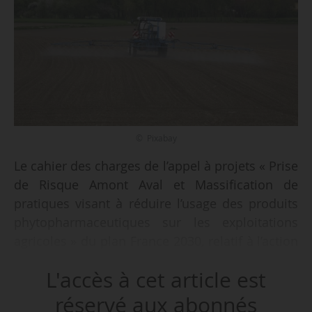
© Pixabay
Le cahier des charges de l’appel à projets « Prise
de Risque Amont Aval et Massification de
pratiques visant à réduire l’usage des produits
phytopharmaceutiques sur les exploitations
agricoles » du plan France 2030, relatif à l’action
« soutien au déploiement », est approuvé, par
L'accès à cet article est
un arrêté du Premier ministre, en date du
10/04/2025, et publié au Journal officiel le
réservé aux abonnés