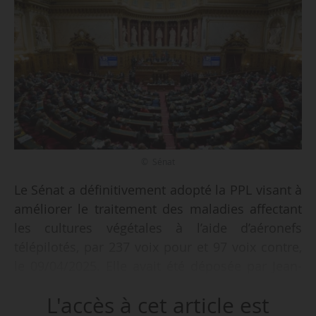
© Sénat
Le Sénat a définitivement adopté la PPL visant à
améliorer le traitement des maladies affectant
les cultures végétales à l’aide d’aéronefs
télépilotés, par 237 voix pour et 97 voix contre,
le 09/04/2025. Elle avait été déposée par Jean-
Luc Fugit, député (Ensemble pour la République)
L'accès à cet article est
du Rhône et plusieurs de ses collègues, le