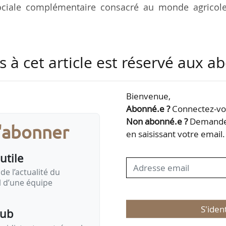
sociale complémentaire consacré au monde agricole
n tant que directeur des Assurances de personnes
s à cet article est réservé aux 
jusqu’en janvier 2020.
700 000 bénéficiaires d’une pension de retra
Bienvenue,
lion de cotisants dans 183 000 entreprises. Il emp
Abonné.e ?
Connectez-vou
 d’affaires de 3,5 Md€ en 2024.
Non abonné.e ?
Demandez
s'abonner
en saisissant votre email.
utile
de l’actualité du
il d’une équipe
S'iden
pub