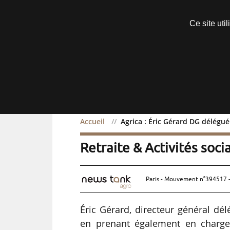
Découvrir sans engagement
Ce site uti
Menu
Accueil
Agrica : Éric Gérard DG délégué
Agrica : Éric Gérard DG 
Retraite & Activités soci
Paris - Mouvement n°394517 -
Éric Gérard, directeur général dél
en prenant également en charge l