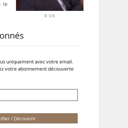
 le
© D.R.
 en
abonnés
ite
loie
s uniquement avec votre email.
 votre abonnement découverte
tifier / Découvrir