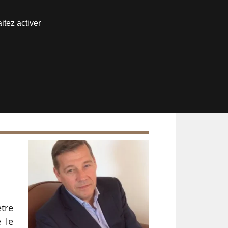
Nous joindre
itez activer
Espace abonné
ètre
 le