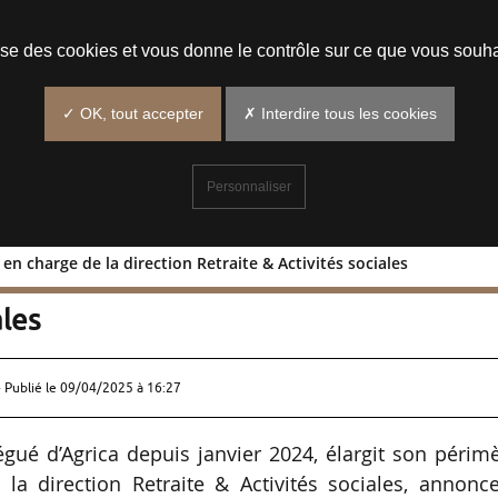
Prendre un rendez-vous
lise des cookies et vous donne le contrôle sur ce que vous souha
✓ OK, tout accepter
✗ Interdire tous les cookies
Personnaliser
 en charge de la direction Retraite & Activités sociales
délégué en charge de la direction
ales
 Publié le
09/04/2025 à 16:27
égué d’Agrica depuis janvier 2024, élargit son périm
a direction Retraite & Activités sociales, annonce