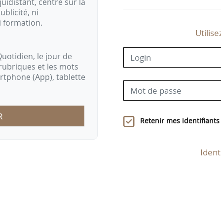
idistant, centré sur la
ublicité, ni
i formation.
Utilise
uotidien, le jour de
rubriques et les mots
artphone (App), tablette
R
Retenir mes identifiants
Ident