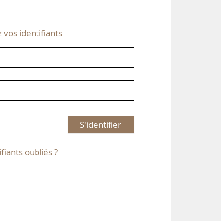
z vos identifiants
S'identifier
ifiants oubliés ?