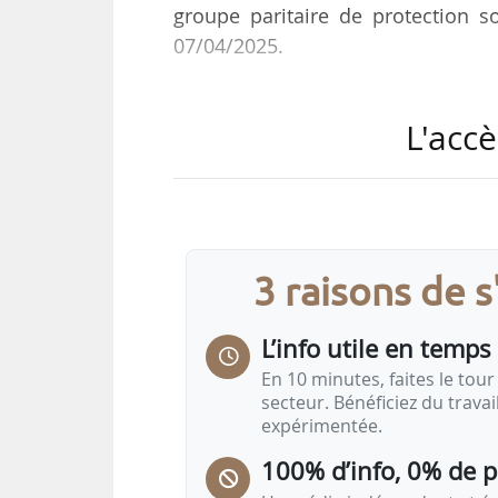
groupe paritaire de protection 
07/04/2025.
Éric Gérard a rejoint Agrica e
L'accè
juin 2010, fonction qu’il a exercée 
Le groupe Agrica revendique 
complémentaire en 2024 et 1,5 mil
800 salariés et a réalisé un chiffre
3 raisons de 
L’info utile en temps 
En 10 minutes, faites le tour 
secteur. Bénéficiez du trava
expérimentée.
100% d’info, 0% de 