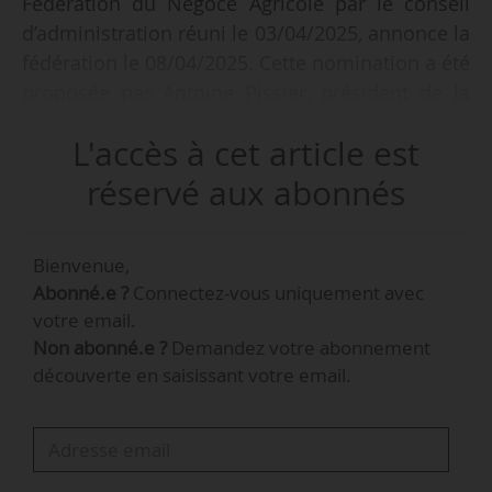
Fédération du Négoce Agricole par le conseil
d’administration réuni le 03/04/2025, annonce la
fédération le 08/04/2025. Cette nomination a été
proposée par Antoine Pissier, président de la
FNA. Frédéric Gaudin succède à Cyril Duriez, qui
L'accès à cet article est
assurera la présidence de la commission Grains
et les mandats afférents.
réservé aux abonnés
« Directeur général du groupe GN Solutions,
Bienvenue,
implanté en Bretagne, Frédéric Gaudin apporte
Abonné.e ?
Connectez-vous uniquement avec
à la présidence de la FNA une expertise
votre email.
multifilières ancrée dans les réalités du terrain,
Non abonné.e ?
Demandez votre abonnement
notamment dans les filières légumes et élevage.
découverte en saisissant votre email.
Son expérience du négoce agricole, sa capacité
à fédérer et son implication dans la Négoce
Académie - le programme de formation dédié
aux jeunes négociants - témoignent de son