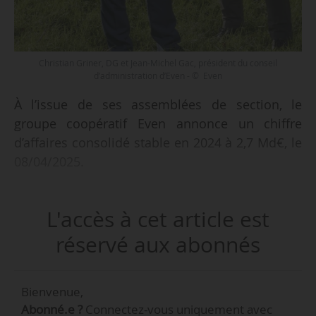
Christian Griner, DG et Jean-Michel Gac, président du conseil
d’administration d’Even - © Even
À l’issue de ses assemblées de section, le
groupe coopératif Even annonce un chiffre
d’affaires consolidé stable en 2024 à 2,7 Md€, le
08/04/2025.
Le groupe prévoit de redistribuer une enveloppe
L'accès à cet article est
globale de 11 M€ à ses producteurs adhérents,
soit 26 €/1 000 litres en moyenne, portant ainsi
réservé aux abonnés
le prix du lait à 485,12 €/1 000 litres. Cette
redistribution sera soumise à l’approbation de
Bienvenue,
l’assemblée générale du 27/06/2025.
Abonné.e ?
Connectez-vous uniquement avec