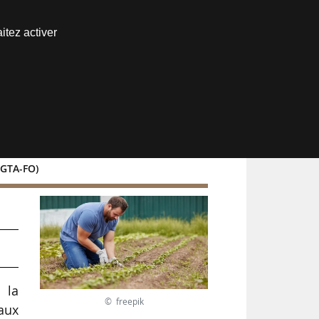
Nous joindre
itez activer
Espace abonné
FGTA-FO)
nt
 la
© freepik
aux