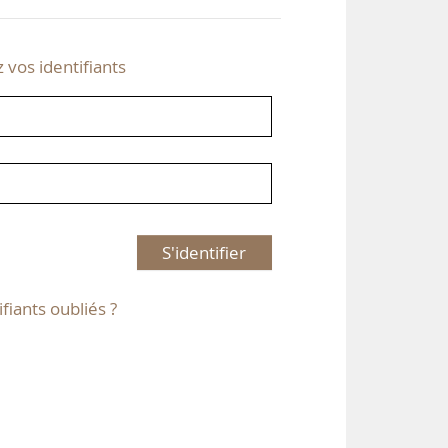
z vos identifiants
S'identifier
ifiants oubliés ?