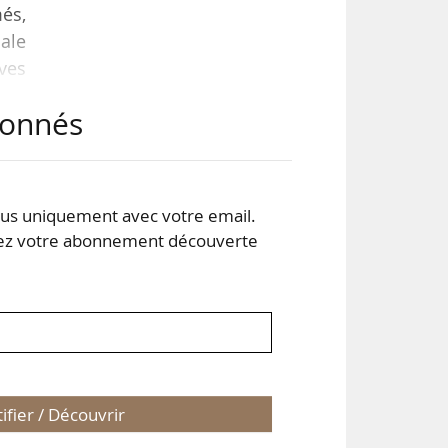
és,
cale
ives
abonnés
 000
oits
t de
s uniquement avec votre email.
 votre abonnement découverte
tifier / Découvrir