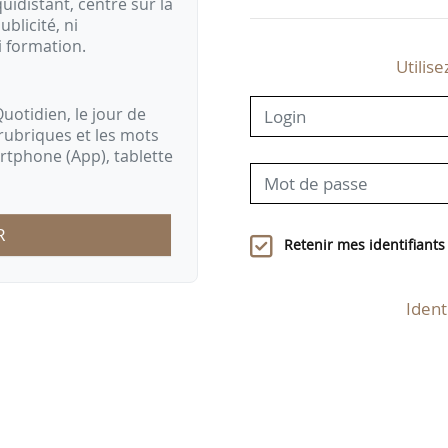
idistant, centré sur la
ublicité, ni
i formation.
Utilise
uotidien, le jour de
rubriques et les mots
artphone (App), tablette
R
Retenir mes identifiants
Ident