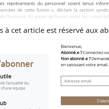
des représentants du personnel soient tenus inform
ancées de cette fusion », déclare la section syndi
 de l’annonce du projet de fusion entre les coopérat
s du Sud (Lot-et-Garonne, Dordogne) le 03/04/2025.
s à cet article est réservé aux 
e, permettrait la formation d’un groupe de plus de 9
 « positionne à nouveau en tant que défenseur des dr
Bienvenue,
nt pour que cette fusion ne se fasse pas au détrimen
Abonné.e ?
Connectez-vou
Non abonné.e ?
Demandez
s'abonner
en saisissant votre email.
utile
de l’actualité du
il d’une équipe
S'iden
pub