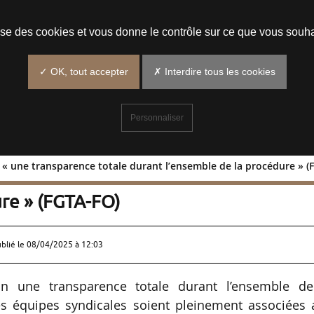
Prendre un rendez-vous
lise des cookies et vous donne le contrôle sur ce que vous souha
✓ OK, tout accepter
✗ Interdire tous les cookies
Personnaliser
 « une transparence totale durant l’ensemble de la procédure » (
 Sud : « une transparence totale dura
ure » (FGTA-FO)
ublié le
08/04/2025 à 12:03
n une transparence totale durant l’ensemble de
les équipes syndicales soient pleinement associées 