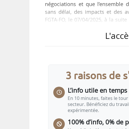
négociations et que l’ensemble 
sans délai, des impacts et des av
FGTA-FO, le 07/04/2025, à la suite
agricoles Vivadour (Gers) et Terre
L'accè
Le projet, s’il arrive à son term
salariés selon le syndicat, qui se
des salariés », en restant vigila
ces…
3 raisons de 
L’info utile en temps 
En 10 minutes, faites le tour 
secteur. Bénéficiez du trava
expérimentée.
100% d’info, 0% de 