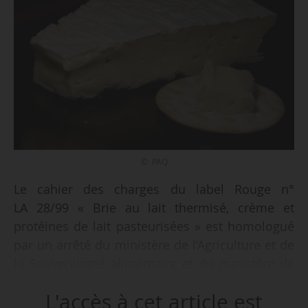
© PAQ
Le cahier des charges du label Rouge n°
LA 28/99 « Brie au lait thermisé, crème et
protéines de lait pasteurisées » est homologué
par un arrêté du ministère de l’Agriculture et de
la Souveraineté alimentaire et du ministère de
l’Économie, des Finances et de la Souveraineté
L'accès à cet article est
industrielle et numérique, en date du