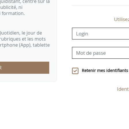
idistant, centré sur la
ublicité, ni
i formation.
Utilise
uotidien, le jour de
rubriques et les mots
artphone (App), tablette
R
Retenir mes identifiants
Ident