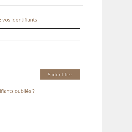
z vos identifiants
S'identifier
ifiants oubliés ?