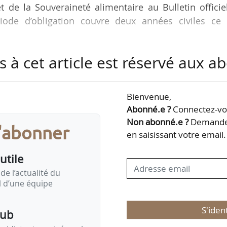
et de la Souveraineté alimentaire au Bulletin officie
iode d’obligation couvre deux années civiles ce 
s à cet article est réservé aux 
ligés a évolué à compter de 2022 : les prestataire
 traitement de semences, les distributeurs de semen
t acheté des produits à l’étranger ont été intégré
Bienvenue,
Abonné.e ?
Connectez-vou
Non abonné.e ?
Demandez
s'abonner
es a augmenté de 15 %, passant de 707 en 2021 à 81
en saisissant votre email.
de l’Agriculture et de la…
utile
de l’actualité du
il d’une équipe
S'iden
pub