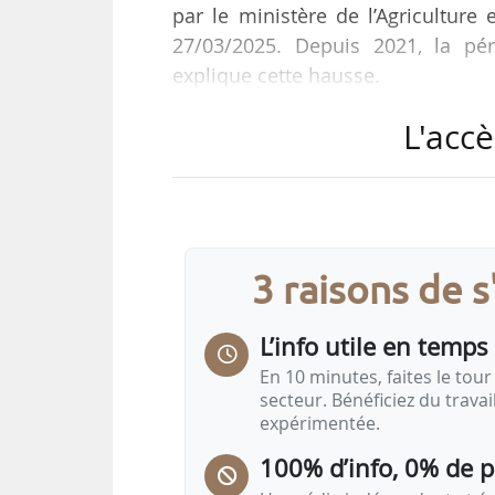
par le ministère de l’Agriculture 
27/03/2025. Depuis 2021, la pér
explique cette hausse.
L'accè
Par ailleurs, le périmètre des ob
service exerçant une activité de
traitées et les agriculteurs ayan
dispositif.
3 raisons de 
Le nombre d’entreprises déclarant
2022 et 2023, indique le ministère 
L’info utile en temps 
En 10 minutes, faites le tour 
secteur. Bénéficiez du trava
expérimentée.
100% d’info, 0% de 