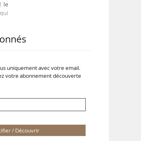
l le
qui
abonnés
s de
ces
s au
s uniquement avec votre email.
 votre abonnement découverte
2 en
tifier / Découvrir