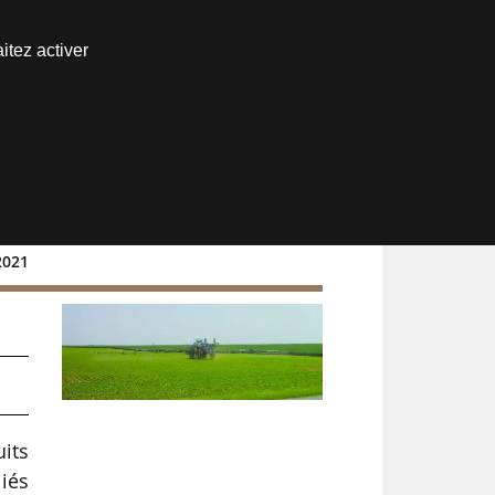
Nous joindre
itez activer
Espace abonné
2021
es
uits
iés