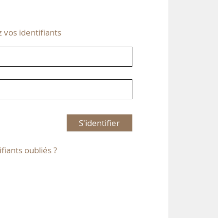
z vos identifiants
S'identifier
ifiants oubliés ?