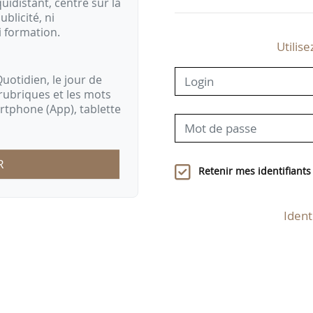
idistant, centré sur la
ublicité, ni
i formation.
Utilise
uotidien, le jour de
rubriques et les mots
artphone (App), tablette
R
Retenir mes identifiants
Ident