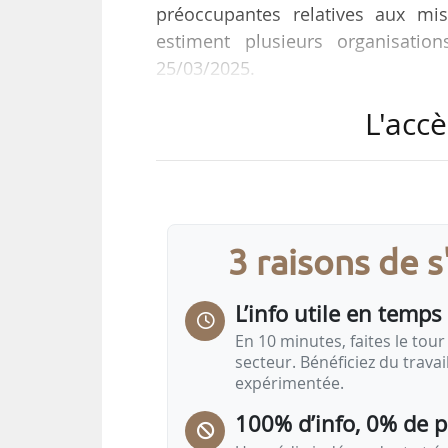
préoccupantes relatives aux mis
estiment plusieurs organisatio
25/03/2025.
L'accè
En cause, selon elles, deux disposit
• l’information des ministères d
décisions confiées à l’Agence
d’agrément ;
• pour les produits phytopharmaceu
3 raisons de 
protection des cultures » composé 
L’info utile en temps 
« Ces deux…
En 10 minutes, faites le tour 
secteur. Bénéficiez du trava
expérimentée.
100% d’info, 0% de 