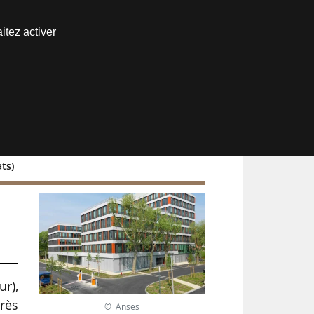
Nous joindre
itez activer
Espace abonné
ts)
ur),
rès
© Anses