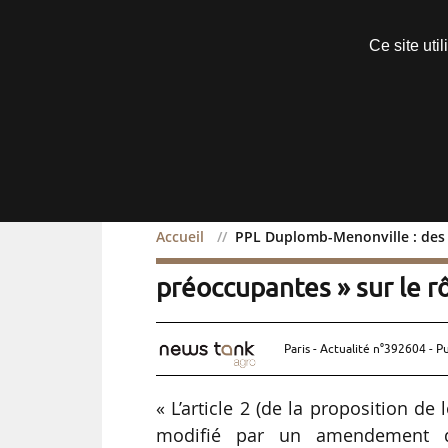
Découvrir sans engagement
Ce site uti
Menu
Accueil
PPL Duplomb-Menonville : des «
PPL Duplomb-Menonville :
préoccupantes » sur le rô
Paris - Actualité n°392604 - P
« L’article 2 (de la proposition de 
modifié par un amendement d