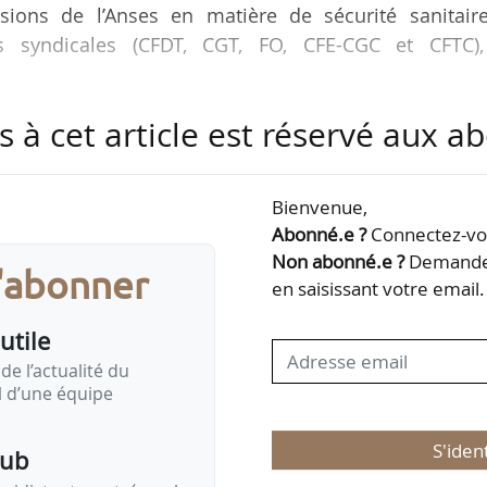
sions de l’Anses en matière de sécurité sanitaire
ns syndicales (CFDT, CGT, FO, CFE-CGC et CFTC),
s à cet article est réservé aux 
ions prévues par l’article en question :
e tutelle tout au long du processus de production 
 sur l’ensemble de ses missions d’autorisation
Bienvenue,
Abonné.e ?
Connectez-vou
tiques, la création d’un « Conseil d’orientation pou
Non abonné.e ?
Demandez
s'abonner
des représentants des firmes et des milieux agricole
en saisissant votre email.
utile
de l’actualité du
il d’une équipe
S'iden
pub