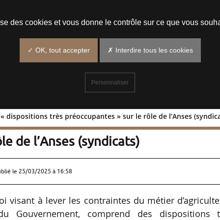
Prendre un rendez-vous
lise des cookies et vous donne le contrôle sur ce que vous souha
✓ OK, tout accepter
✗ Interdire tous les cookies
Personnaliser
 dispositions très préoccupantes » sur le rôle de l’Anses (syndica
 des « dispositions très
le de l’Anses (syndicats)
ublié le
25/03/2025 à 16:58
loi visant à lever les contraintes du métier d’agriculte
u Gouvernement, comprend des dispositions t