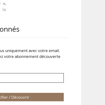
 »,
 le
abonnés
des
 ou
s uniquement avec votre email.
r la
 votre abonnement découverte
s.
tifier / Découvrir