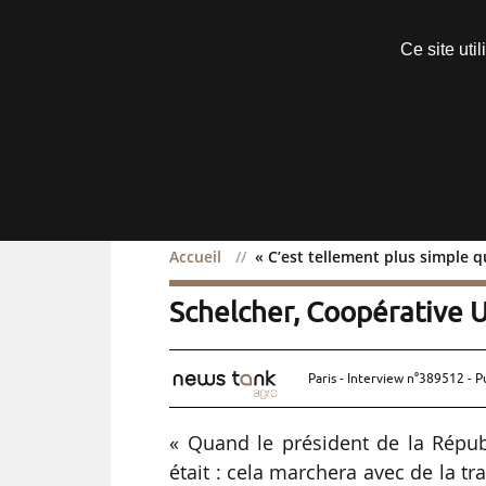
Découvrir sans engagement
Ce site uti
Menu
Accueil
« C’est tellement plus simple 
« C’est tellement plus si
Schelcher, Coopérative U
Paris - Interview n°389512 - P
« Quand le président de la Répub
était : cela marchera avec de la tr