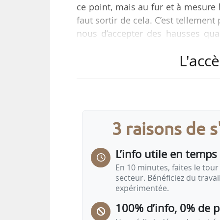
ce point, mais au fur et à mesure 
faut sortir de cela. C’est tellemen
nous d’accepter des hausses quan
déclare Dominique Schelcher, d
L'accè
26/02/2025.
Alors que les négociations com
ambiance de nouveau complexe, alo
sur le devant de la scène les diffi
3 raisons de 
L’info utile en temps 
En 10 minutes, faites le tour 
secteur. Bénéficiez du trava
expérimentée.
100% d’info, 0% de 