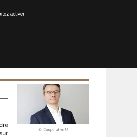
Nous joindre
itez activer
Espace abonné
D.
dre
© Coopérative U
 sur