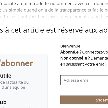
l’opacité a été introduite notamment avec ces options
t plus simple quand on a de la transparence et facile 
d elles sont justifiées avec des éléments tangibles
irecteur général de Coopérative U, à News Tank
s à cet article est réservé aux 
merciales sont sur le point de se terminer dans 
Bienvenue,
rs que le Salon international de l’agriculture a r
Abonné.e ?
Connectez-vou
cultés du monde agricole, le dirigeant de…
Non abonné.e ?
Demandez
s'abonner
en saisissant votre email.
utile
de l’actualité du
il d’une équipe
S'iden
pub