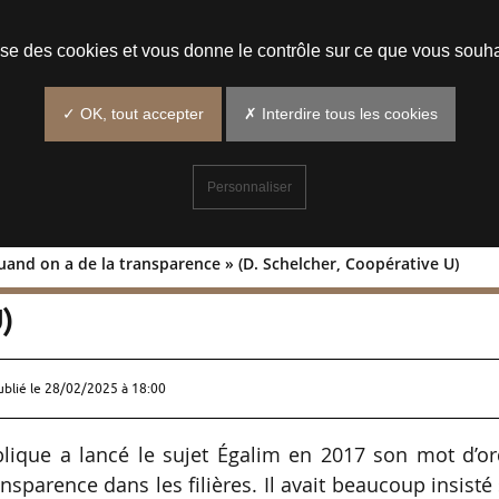
Prendre un rendez-vous
lise des cookies et vous donne le contrôle sur ce que vous souha
✓ OK, tout accepter
✗ Interdire tous les cookies
Personnaliser
quand on a de la transparence » (D. Schelcher, Coopérative U)
mple quand on a de la transparence » (
)
ublié le
28/02/2025 à 18:00
lique a lancé le sujet Égalim en 2017 son mot d’or
ansparence dans les filières. Il avait beaucoup insisté