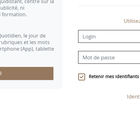
idistant, centré sur la
ublicité, ni
i formation.
Utilise
uotidien, le jour de
rubriques et les mots
artphone (App), tablette
R
Retenir mes identifiants
Ident