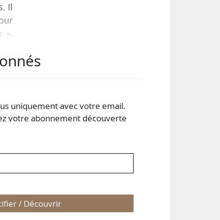
. Il
pour
 »,
 le
abonnés
une
emis
s uniquement avec votre email.
 votre abonnement découverte
tifier / Découvrir