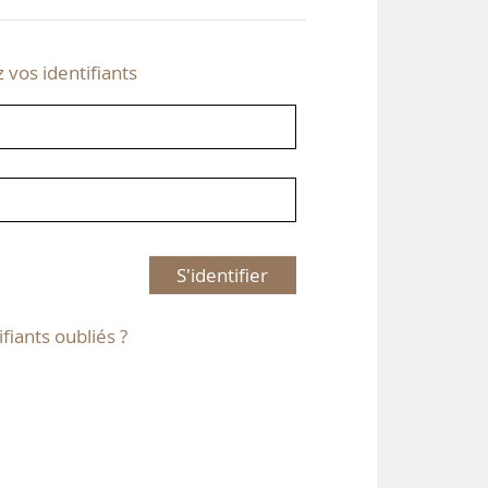
z vos identifiants
S'identifier
ifiants oubliés ?