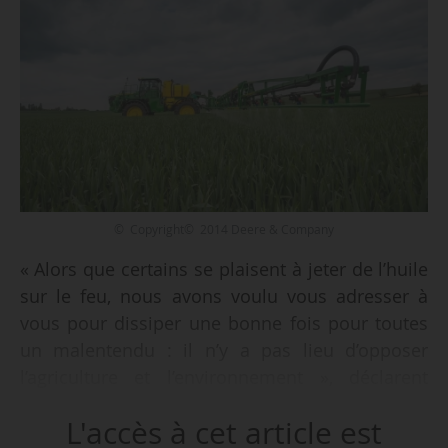
© Copyright© 2014 Deere & Company
« Alors que certains se plaisent à jeter de l’huile
sur le feu, nous avons voulu vous adresser à
vous pour dissiper une bonne fois pour toutes
un malentendu : il n’y a pas lieu d’opposer
l’agriculture et l’environnement », déclarent
Olivier Thibault, DG de l’OFB, et Sylvie Gustave-
L'accès à cet article est
dit-Duflo, présidente du conseil