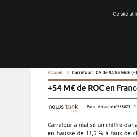
Découvrir sans engagement
Ce site uti
Menu
Accueil
Carrefour : CA de 94,55 Md€ (+
Carrefour : CA de 94,55 
+54 M€ de ROC en Franc
Paris - Actualité n°388623 - P
Carrefour a réalisé un chiffre d’a
en hausse de 11,5 % à taux de c