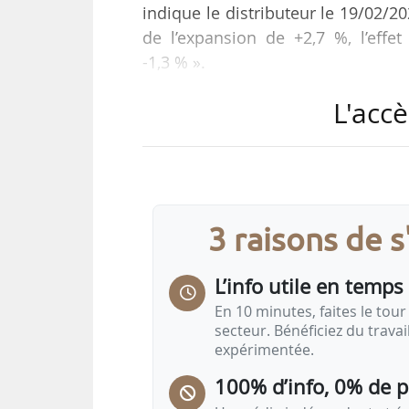
indique le distributeur le 19/02/20
de l’expansion de +2,7 %, l’effe
-1,3 % ».
L'accè
Sa marge commerciale s’établit à 1
repli de 11 points de base. « C
d’investissements prix et l’évol
Carrefour.
3 raisons de 
L’Ebitda du groupe est en hausse 
changes constants. Son résultat ne
L’info utile en temps 
En 10 minutes, faites le tour 
secteur. Bénéficiez du trava
expérimentée.
100% d’info, 0% de 