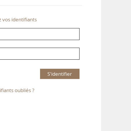
z vos identifiants
S'identifier
ifiants oubliés ?