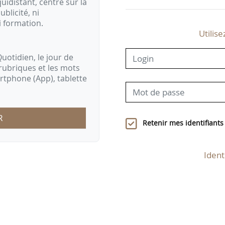
idistant, centré sur la
ublicité, ni
i formation.
Utilise
uotidien, le jour de
rubriques et les mots
artphone (App), tablette
R
Retenir mes identifiants
Ident