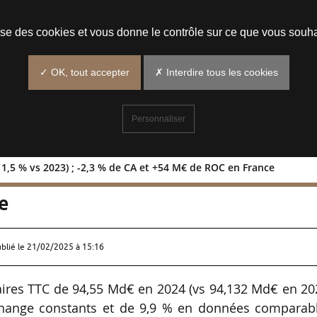
Prendre un rendez-vous
lise des cookies et vous donne le contrôle sur ce que vous souha
✓ OK, tout accepter
✗ Interdire tous les cookies
Personnaliser
11,5 % vs 2023) ; -2,3 % de CA et +54 M€ de ROC en France
Md€ (+11,5 % vs 2023) ; -2,3 % de CA e
e
ublié le
21/02/2025 à 15:16
ffaires TTC de 94,55 Md€ en 2024 (vs 94,132 Md€ en 20
hange constants et de 9,9 % en données comparabl