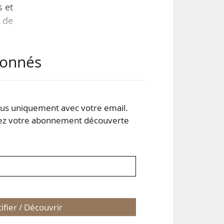
s et
 de
abonnés
, en
gie
lon
s uniquement avec votre email.
 votre abonnement découverte
 % à
tifier / Découvrir