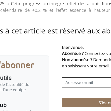
25. « Cette progression intègre l’effet des acquisition
t calendaire de +0,2 % et l’effet essence à hauteur
s à cet article est réservé aux 
9,9 % du chiffre d’affaires HT qui est de 85,445 Md€
ette évolution reflète la poursuite de la straté
ution du mix de magasins intégrés/franchisés », se
Bienvenue,
Abonné.e ?
Connectez-vou
Non abonné.e ?
Demandez
s'abonner
de 79M€, à 4,637 Md€. Il est en progression de 4,4
en saisissant votre email.
t, part du groupe, s’établit à 723 M…
utile
de l’actualité du
il d’une équipe
S'iden
pub