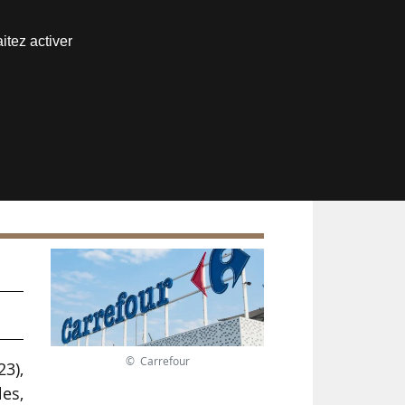
Nous joindre
itez activer
Espace abonné
t
© Carrefour
23),
es,