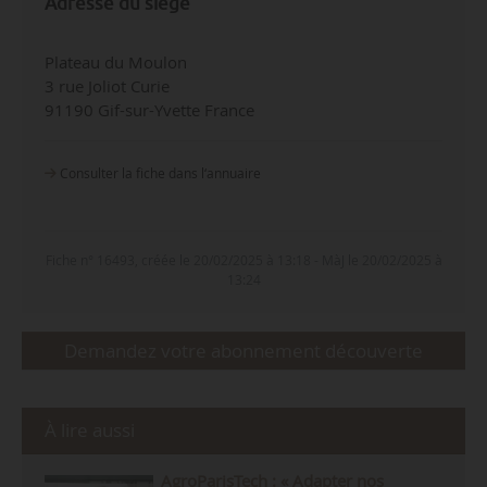
Adresse du siège
Plateau du Moulon
3 rue Joliot Curie
91190 Gif-sur-Yvette France
Consulter la fiche dans l‘annuaire
Fiche n° 16493, créée le 20/02/2025 à 13:18 - MàJ le 20/02/2025 à
13:24
Demandez votre abonnement découverte
À lire aussi
AgroParisTech : « Adapter nos