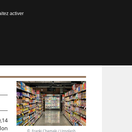
Nous joindre
itez activer
Espace abonné
0,14
elon
© Franki Chamaki / Unsplash