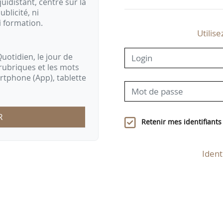
idistant, centré sur la
ublicité, ni
i formation.
Utilise
uotidien, le jour de
rubriques et les mots
artphone (App), tablette
R
Retenir mes identifiants
Ident