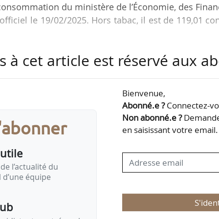
à la consommation du ministère de l’Économie, des Fina
 officiel le 19/02/2025. Hors tabac, il est de 119,01 co
s à cet article est réservé aux 
consommation, hors tabac, des ménages urbains dont
118,18, contre 116,43 en janvier 2024 (+1,50 %).
Bienvenue,
 consommation, hors tabac, des ménages du prem
Abonné.e ?
Connectez-vou
 niveaux de vie s’établit à 118,77, contre 117,19
Non abonné.e ?
Demandez
s'abonner
en saisissant votre email.
utile
de l’actualité du
il d’une équipe
S'iden
pub