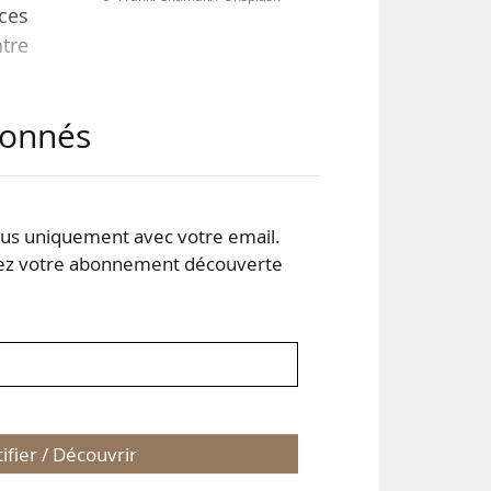
nces
ntre
abonnés
 le
ier
s uniquement avec votre email.
 en
 votre abonnement découverte
tifier / Découvrir