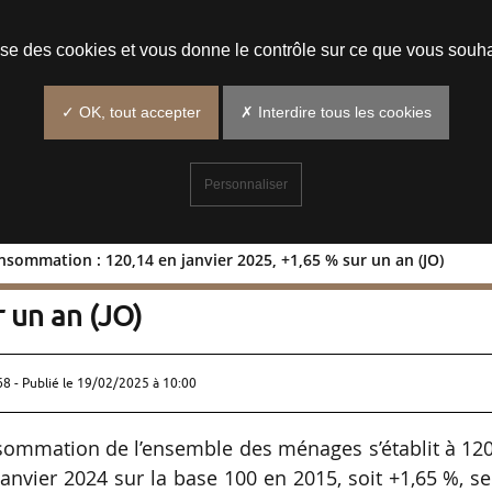
Prendre un rendez-vous
lise des cookies et vous donne le contrôle sur ce que vous souha
✓ OK, tout accepter
✗ Interdire tous les cookies
Personnaliser
nsommation : 120,14 en janvier 2025, +1,65 % sur un an (JO)
à la consommation : 120,14 en
r un an (JO)
68 - Publié le
19/02/2025 à 10:00
nsommation de l’ensemble des ménages s’établit à 12
janvier 2024 sur la base 100 en 2015, soit +1,65 %, s