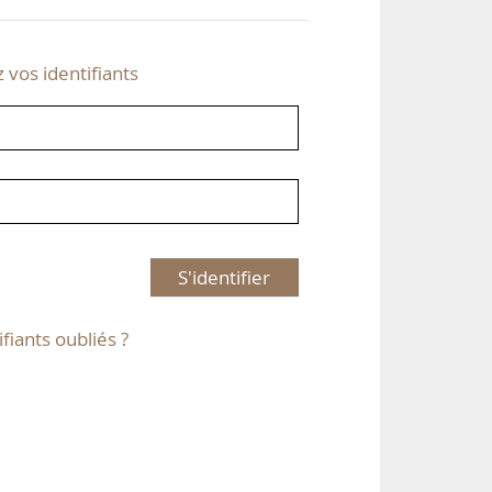
z vos identifiants
S'identifier
ifiants oubliés ?