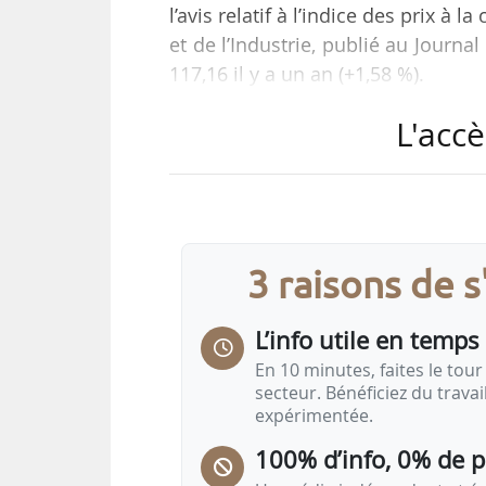
l’avis relatif à l’indice des prix 
et de l’Industrie, publié au Journal
117,16 il y a un an (+1,58 %).
L'accè
L’indice mensuel des prix à la 
chef est ouvrier ou employé est de 
L’indice mensuel des prix à la
quintile de la distribution des
3 raisons de 
janvier 2024 (+1,35 %).
L’info utile en temps 
En 10 minutes, faites le tour 
secteur. Bénéficiez du trava
expérimentée.
100% d’info, 0% de 