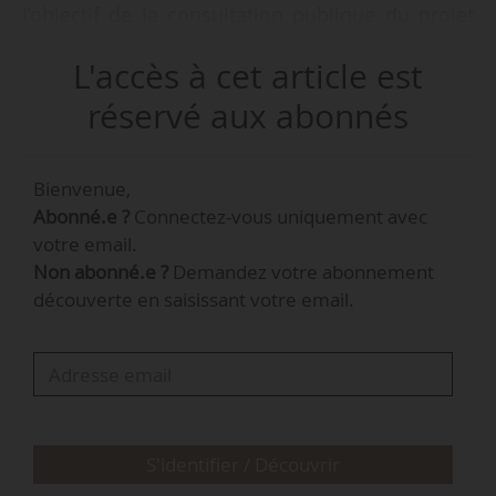
l’objectif de la consultation publique du projet
d’avis de l’Efsa, indique la structure le
L'accès à cet article est
18/02/2025. La consultation est ouverte jusqu’au
19/03/2025.
réservé aux abonnés
Bienvenue,
Abonné.e ?
Connectez-vous uniquement avec
votre email.
Non abonné.e ?
Demandez votre abonnement
découverte en saisissant votre email.
S'identifier / Découvrir