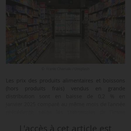
© Franki Chamaki / Unsplash
Les prix des produits alimentaires et boissons
(hors produits frais) vendus en grande
distribution sont en baisse de 0,2 % en
janvier 2025 comparé au même mois de l’année
précédente, selon les statistiques de l’Insee
publiées le 18/02/2025. En décembre 2024, ils
L'accès à cet article est
étaient déjà en baisse de 0,2 % par rapport à