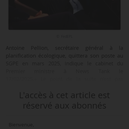
© FedEPL
Antoine Pellion, secrétaire général à la
planification écologique, quittera son poste au
SGPE en mars 2025, indique le cabinet du
Premier ministre à News Tank le
17/02/2025.« Le point de la suite n’est pas
encore arbitré, dans l’intervalle, Frédérik Jobert,
L'accès à cet article est
actuel adjoint d’Antoine Pellion fera l’intérim »,
indique le cabinet du Président de la
réservé aux abonnés
République.
Bienvenue,
Antoine Pellion rejoint Idex en tant que