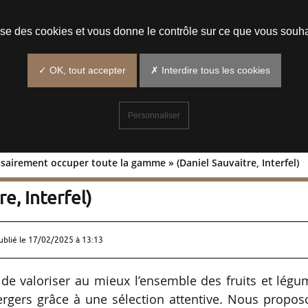
Prendre un rendez-vous
lise des cookies et vous donne le contrôle sur ce que vous souha
✓ OK, tout accepter
✗ Interdire tous les cookies
Personnaliser
sairement occuper toute la gamme » (Daniel Sauvaitre, Interfel)
s nécessairement occuper toute la
e, Interfel)
ublié le
17/02/2025 à 13:13
de valoriser au mieux l’ensemble des fruits et légu
ergers grâce à une sélection attentive. Nous propos