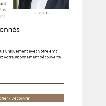
ant
plus
© LinkedIn
ent,
dues
abonnés
 est
vers
s uniquement avec votre email.
 votre abonnement découverte
tifier / Découvrir