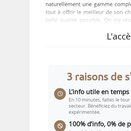
naturellement une gamme complèt
tout à offrir le meilleur de son 
belle qualité possible. On n’y ré
donc nous avons vraiment vocation 
L'accè
par les consommateurs. Pour tout a
toujours de tirer sa production ve
tous, d’essayer d’être celui qui se 
3 raisons de 
L’info utile en temps 
En 10 minutes, faites le tour 
secteur. Bénéficiez du trava
expérimentée.
100% d’info, 0% de 