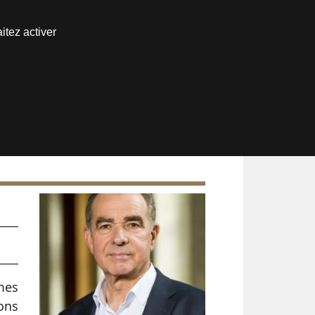
Nous joindre
itez activer
Espace abonné
mes
ons