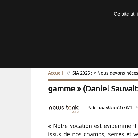
Découvrir sans engagement
Ce site uti
Menu
Accueil
SIA 2025 : « Nous devons néces
SIA 2025 : « Nous devon
gamme » (Daniel Sauvaitr
Paris - Entretien n°387871 - P
« Notre vocation est évidemment 
issus de nos champs, serres et v