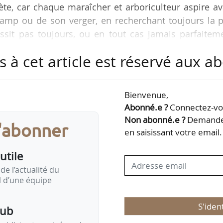
e, car chaque maraîcher et arboriculteur aspire av
champ ou de son verger, en recherchant toujours la 
ussit pas toujours, ou en tout cas jamais parfaitem
à occuper tout l’étal, avec toutes les qualités atten
s à cet article est réservé aux 
rboriculteur, viticulteur, agriculteur, la motivation
rs le haut et, dans la compétition que l’on a tous en
distingue par la capacité à trouver la variété de…
Bienvenue,
Abonné.e ?
Connectez-vou
Non abonné.e ?
Demandez
s'abonner
en saisissant votre email.
utile
de l’actualité du
il d’une équipe
S'iden
pub