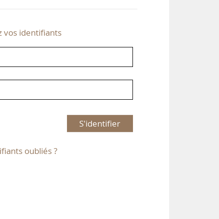
z vos identifiants
S'identifier
ifiants oubliés ?