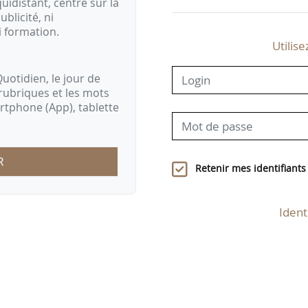
idistant, centré sur la
ublicité, ni
i formation.
Utilise
uotidien, le jour de
rubriques et les mots
artphone (App), tablette
R
Retenir mes identifiants
Ident