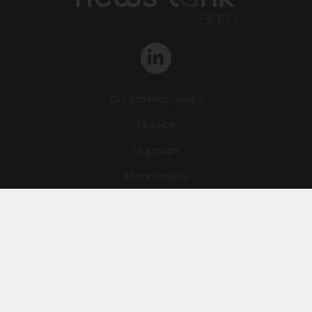
Qui sommes-nous ?
L‘équipe
Le groupe
Abonnements
Contact
Archives
CGA
Mentions légales
Confidentialité