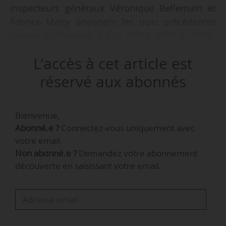
inspecteurs généraux Véronique Bellemain et
Fabrice Marty analysent les trois précédentes
vagues d’adhésions à l’UE (2004, 2007 et 2013),
concernant 13 pays, afin d’en tirer des
L'accès à cet article est
enseignements pour aborder les négociations à
venir. Leur mission s’inscrit dans le cadre de la
réservé aux abonnés
préparation des services du ministère chargé de
l’agriculture, principalement la DGPE et la DGAI,
Bienvenue,
aux négociations à conduire dans le cadre des
Abonné.e ?
Connectez-vous uniquement avec
neufs processus d’adhésion en cours,
votre email.
notamment celui de l’Ukraine.
Non abonné.e ?
Demandez votre abonnement
découverte en saisissant votre email.