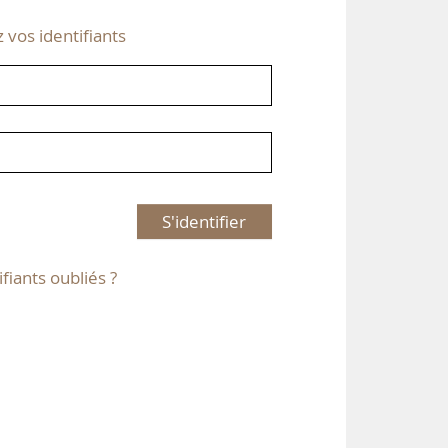
z vos identifiants
S'identifier
ifiants oubliés ?