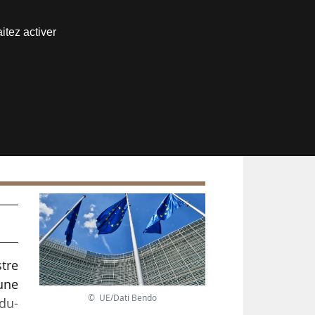
Nous joindre
itez activer
Espace abonné
stre
une
© UE/Dati Bendo
-du-