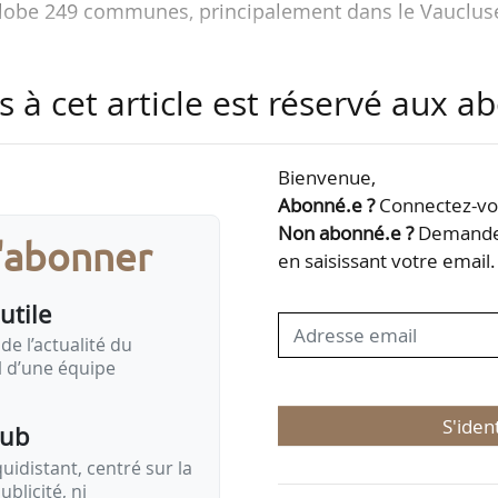
englobe 249 communes, principalement dans le Vauclus
 Cavaillon atteint 2 000 tonnes.
s à cet article est réservé aux 
i la liste des 3 648 produits déjà protégés par une 
s européenne Ambrosia.
Bienvenue,
Abonné.e ?
Connectez-vou
Non abonné.e ?
Demandez
s'abonner
en saisissant votre email.
utile
de l’actualité du
il d’une équipe
S'iden
pub
idistant, centré sur la
ublicité, ni