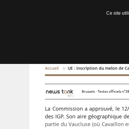
Découvrir sans engagement
Ce site uti
Menu
Accueil
UE : inscription du melon de Ca
UE : inscription du melon
Brussels - Textes officiels n°3
La Commission a approuvé, le 12/0
des IGP. Son aire géographique d
partie du Vaucluse (où Cavaillon 