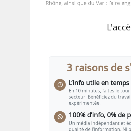
Rhône, ainsi que du Var : l’aire 
La production annuelle du melon de
L'accè
Le melon de Cavaillon rejoint ains
disponible sur la base de donnée
3 raisons de 
L’info utile en temps 
En 10 minutes, faites le tour 
secteur. Bénéficiez du trava
expérimentée.
100% d’info, 0% de 
Un média indépendant et équ
qualité de l’information. Ni p