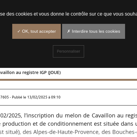
Prendre un rendez-vous
lise des cookies et vous donne le contrôle sur ce que vous souha
✓ OK, tout accepter
✗ Interdire tous les cookies
Personnaliser
vaillon au registre IGP (JOUE)
 de Cavaillon au registre IGP (JOUE)
87605 - Publié le
13/02/2025 à 09:10
2/2025, l’inscription du melon de Cavaillon au regi
e production et de conditionnement est située dans 
est situé), des Alpes-de-Haute-Provence, des Bouches