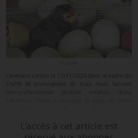
© pickpik
L’avenant conclu le 12/11/2024 dans le cadre du
CNPO et prolongeant de trois mois l’accord
interprofessionnel portant création d’une
cotisation visant à soutenir la mise en place
d’alternatives à l’élimination des poussins
mâles, est étendu à compter du 01/12/2024,
L'accès à cet article est
jusqu’au 28/02/2025, selon un arrêté de la
ministre de l’Agriculture, et de la Souveraineté
réservé aux abonnés