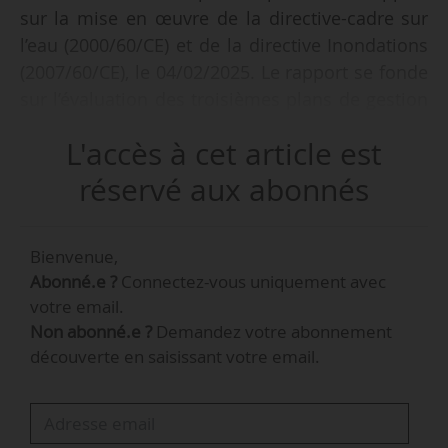
sur la mise en œuvre de la directive-cadre sur
l’eau (2000/60/CE) et de la directive Inondations
(2007/60/CE), le 04/02/2025. Le rapport se fonde
sur l’évaluation des troisièmes plans de gestion
de district hydrographique et des deuxièmes
L'accès à cet article est
plans de gestion des risques d’inondation
élaborés et communiqués par les États
réservé aux abonnés
membres pour la période 2022-2027. Ces plans
sont construits sur la base des données de
Bienvenue,
surveillance collectées entre 2016 et 2021.
Abonné.e ?
Connectez-vous uniquement avec
votre email.
Non abonné.e ?
Demandez votre abonnement
découverte en saisissant votre email.