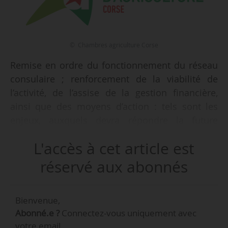
© Chambres agriculture Corse
Remise en ordre du fonctionnement du réseau
consulaire ; renforcement de la viabilité de
l’activité, de l’assise de la gestion financière,
ainsi que des moyens d’action : tels sont les
enjeux, auxquels devra répondre la future
chambre d’agriculture de région de Corse,
L'accès à cet article est
identifiés par la Cour des comptes, dans un
rapport publié le 10/02/2025. « L’objectif est de
réservé aux abonnés
mieux répondre aux défis structurels d’une
agriculture insulaire et méditerranéenne,
Bienvenue,
particulièrement confrontée aux effets du
Abonné.e ?
Connectez-vous uniquement avec
réchauffement climatique », indique
votre email.