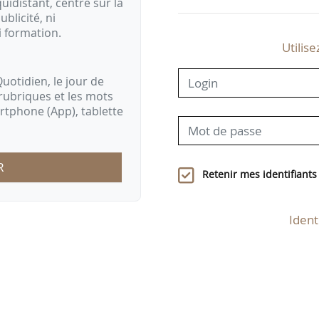
idistant, centré sur la
ublicité, ni
i formation.
Utilise
uotidien, le jour de
rubriques et les mots
artphone (App), tablette
R
Retenir mes identifiants
Ident