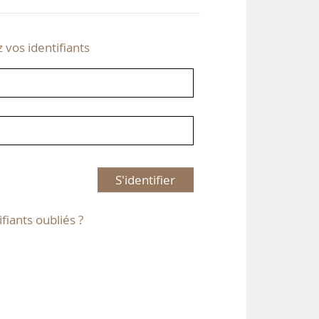
z vos identifiants
S'identifier
ifiants oubliés ?