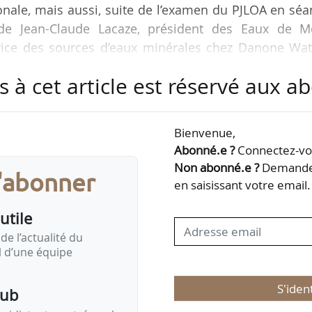
nale, mais aussi, suite de l’examen du PJLOA en séa
de Jean-Claude Lacaze, président des Eaux de M
trice des sources d’eaux minérales chez Danone Wat
cteur de la société des eaux de Volvic, et de Fréd
s à cet article est réservé aux 
ian par la commission d’enquête sur les pratiques 
lle, au Sénat, tels sont les principaux rendez-v
rs agricole et agroalimentaire prévus pour la semain
Bienvenue,
Abonné.e ?
Connectez-vou
Non abonné.e ?
Demandez
s'abonner
en saisissant votre email.
utile
de l’actualité du
il d’une équipe
S'iden
pub