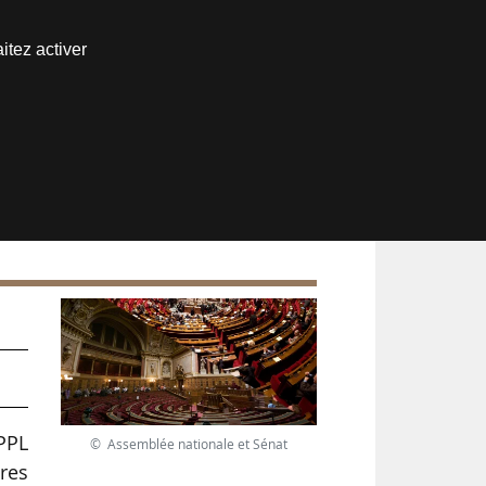
Nous joindre
itez activer
Espace abonné
 PPL
© Assemblée nationale et Sénat
ires