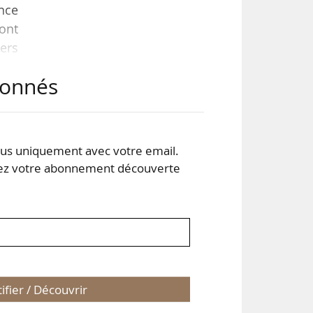
nce
ont
ers
éric
abonnés
des
ous
e du
s uniquement avec votre email.
 votre abonnement découverte
tifier / Découvrir