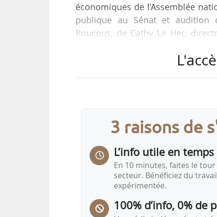
économiques de l’Assemblée natio
publique au Sénat et audition 
Roucous, de Cathy Le Hec, direc
Europe, d’Emmanuel Gerardin, dire
L'accè
Lebas, directeur de l’usine d’Év
industriels de l’eau en boutei
parlementaires relatifs aux secteu
10/02/2025…
3 raisons de 
L’info utile en temps 
En 10 minutes, faites le tour 
secteur. Bénéficiez du trava
expérimentée.
100% d’info, 0% de 