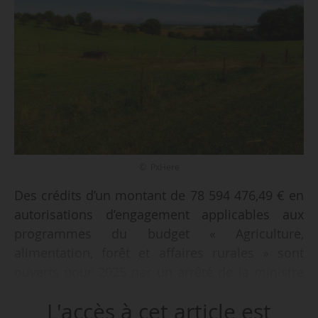
© PxHere
Des crédits d’un montant de 78 594 476,49 € en
autorisations d’engagement applicables aux
programmes du budget « Agriculture,
alimentation, forêt et affaires rurales » sont
ouverts pour 2025 par un arrêté de la ministre
de l’Agriculture et de la Souveraineté alimentaire
L'accès à cet article est
et de la ministre auprès du ministre de