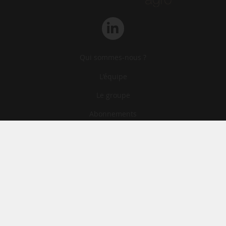
Qui sommes-nous ?
L‘équipe
Le groupe
Abonnements
Contact
Archives
CGA
Mentions légales
Confidentialité