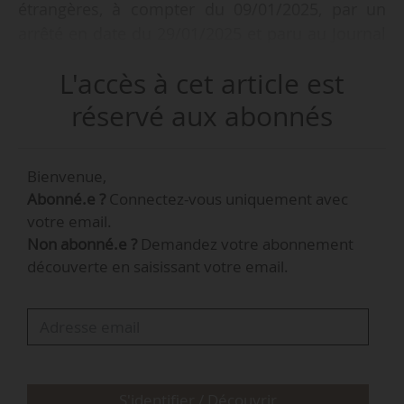
étrangères, à compter du 09/01/2025, par un
arrêté en date du 29/01/2025 et paru au Journal
officiel du 01/02/2025.
L'accès à cet article est
Elle est également conseillère climat et
réservé aux abonnés
développement au cabinet de Thani Mohamed
Soilihi, ministre délégué auprès du ministre de
Bienvenue,
l’Europe et des Affaires étrangères, chargé de la
Abonné.e ?
Connectez-vous uniquement avec
francophonie et des partenariats internationaux,
votre email.
depuis le 09/01/2025.
Non abonné.e ?
Demandez votre abonnement
découverte en saisissant votre email.
Gabrielle Rousseau était associée-conseil en
financement et en dette souveraine au sein du
groupe de conseil financier et de gestion d’actifs
Lazard depuis février 2021.
S'identifier / Découvrir