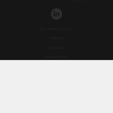
Qui sommes-nous ?
L‘équipe
Le groupe
Abonnements
Contact
Archives
CGA
Mentions légales
Confidentialité