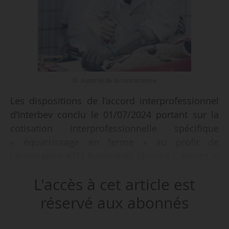
© Autorité de la concurrence
Les dispositions de l’accord interprofessionnel
d’Interbev conclu le 01/07/2024 portant sur la
cotisation interprofessionnelle spécifique
« équarrissage en ferme » au profit de
l’association ATM Ruminants (accord « Amont »)
sont étendues jusqu’au 31/12/2025 par un
L'accès à cet article est
arrêté du ministre de l’Économie, des Finances
et de la Souveraineté industrielle et numérique
réservé aux abonnés
et de la ministre de l’Agriculture et de la
Souveraineté alimentaire en date du 21/01/2025