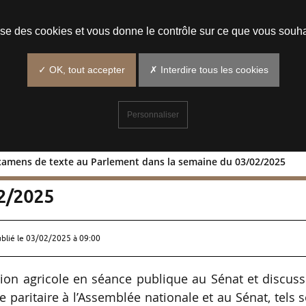
Prendre un rendez-vous
lise des cookies et vous donne le contrôle sur ce que vous souha
✓ OK, tout accepter
✗ Interdire tous les cookies
Personnaliser
examens de texte au Parlement dans la semaine du 03/02/2025
es et examens de texte au Parlement
02/2025
ublié le
03/02/2025 à 09:00
tion agricole en séance publique au Sénat et discus
paritaire à l’Assemblée nationale et au Sénat, tels 