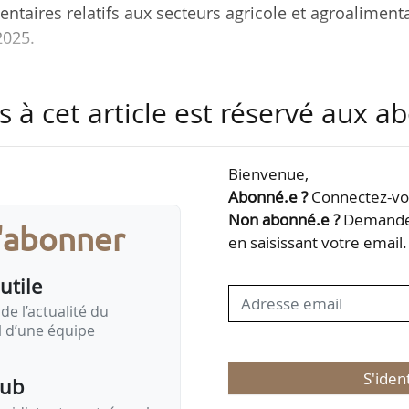
ntaires relatifs aux secteurs agricole et agroaliment
2025.
 et examens de texte, repérés par News Tank, qui
s à cet article est réservé aux 
/02/2025.
tionale
Bienvenue,
Abonné.e ?
Connectez-vou
Non abonné.e ?
Demandez
s'abonner
en saisissant votre email.
ommission mixte paritaire, du
projet de loi de
…
utile
de l’actualité du
il d’une équipe
S'iden
pub