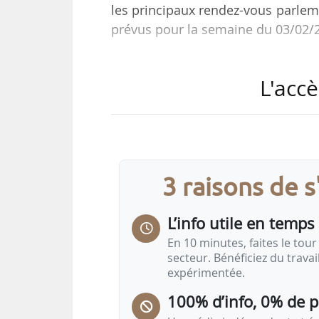
les principaux rendez-vous parleme
prévus pour la semaine du 03/02/
Retrouvez les auditions, votes
L'accè
tiendront lors de la semaine du 03
Rendez-vous à l'
Assemblée na
Séance publique
3 raisons de 
Lundi 03/02/2025
16h :
Discussion, sur le rapport de la c
L’info utile en temps 
En 10 minutes, faites le tour 
secteur. Bénéficiez du trava
expérimentée.
100% d’info, 0% de 