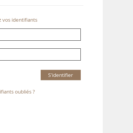
z vos identifiants
S'identifier
ifiants oubliés ?