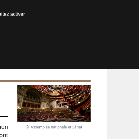
Nous joindre
itez activer
Espace abonné
sion
© Assemblée nationale et Sénat
sont