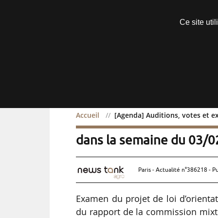
Découvrir sans engagement
Ce site uti
Menu
Accueil
[Agenda] Auditions, votes et 
[Agenda] Auditions, vot
dans la semaine du 03/
Paris - Actualité n°386218 - P
Examen du projet de loi d’orienta
du rapport de la commission mixte 