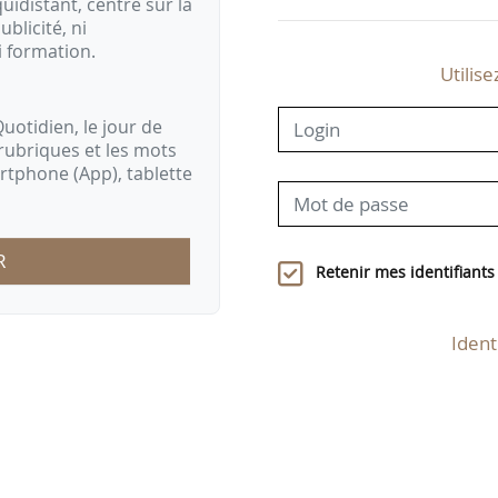
idistant, centré sur la
ublicité, ni
i formation.
Utilise
uotidien, le jour de
rubriques et les mots
artphone (App), tablette
R
Retenir mes identifiants
Ident