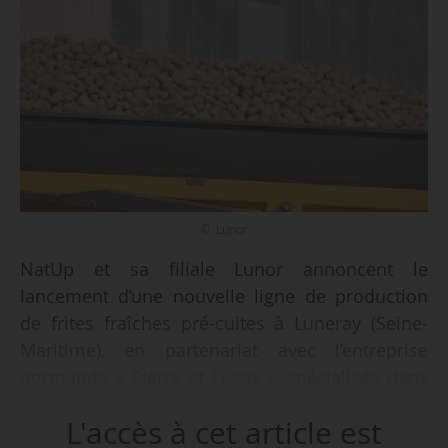
© Lunor
NatUp et sa filiale Lunor annoncent le
lancement d’une nouvelle ligne de production
de frites fraîches pré-cuites à Luneray (Seine-
Maritime), en partenariat avec l’entreprise
normande « Pierre et Lucas », spécialisée dans
la frite fraîche, le 31/01/2025. La coopérative
L'accès à cet article est
prévoit le recrutement de 15 personnes pour